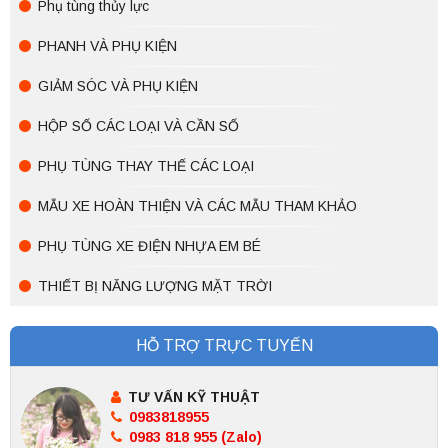
Phụ tùng thủy lực
PHANH VÀ PHỤ KIỆN
GIẢM SÓC VÀ PHỤ KIỆN
HỘP SỐ CÁC LOẠI VÀ CẦN SỐ
PHỤ TÙNG THAY THẾ CÁC LOẠI
MẪU XE HOÀN THIỆN VÀ CÁC MẪU THAM KHẢO
PHỤ TÙNG XE ĐIỆN NHỰA EM BÉ
THIẾT BỊ NĂNG LƯỢNG MẶT TRỜI
HỖ TRỢ TRỰC TUYẾN
TƯ VẤN KỸ THUẬT
0983818955
0983 818 955 (Zalo)