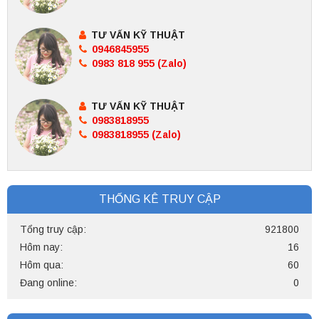
TƯ VẤN KỸ THUẬT
0946845955
0983 818 955 (Zalo)
TƯ VẤN KỸ THUẬT
0983818955
0983818955 (Zalo)
THỐNG KÊ TRUY CẬP
Tổng truy cập:
921800
Hôm nay:
16
Hôm qua:
60
Đang online:
0