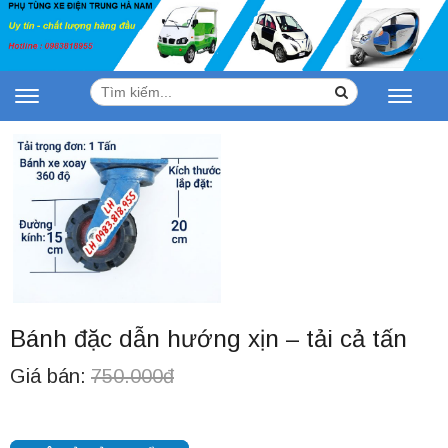
Tìm
Search
Toggle
Toggle
kiếm:
navigation
navigat
Bánh đặc dẫn hướng xịn – tải cả tấn
Giá bán:
750.000đ