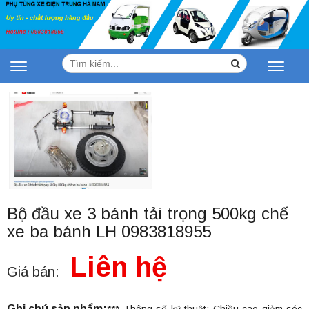
Tìm
Search
Toggle
Toggle
kiếm:
navigation
navigat
Bộ đầu xe 3 bánh tải trọng 500kg chế
xe ba bánh LH 0983818955
Liên hệ
Giá bán:
Ghi chú sản phẩm: