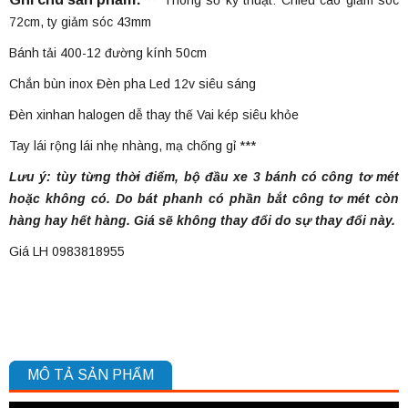
*** Thông số kỹ thuật: Chiều cao giảm sóc
72cm, ty giảm sóc 43mm
Bánh tải 400-12 đường kính 50cm
Chắn bùn inox Đèn pha Led 12v siêu sáng
Đèn xinhan halogen dễ thay thế Vai kép siêu khỏe
Tay lái rộng lái nhẹ nhàng, mạ chống gỉ ***
Lưu ý: tùy từng thời điểm, bộ đầu xe 3 bánh có công tơ mét
hoặc không có. Do bát phanh có phần bắt công tơ mét còn
hàng hay hết hàng. Giá sẽ không thay đổi do sự thay đổi này.
Giá LH 0983818955
MÔ TẢ SẢN PHẨM