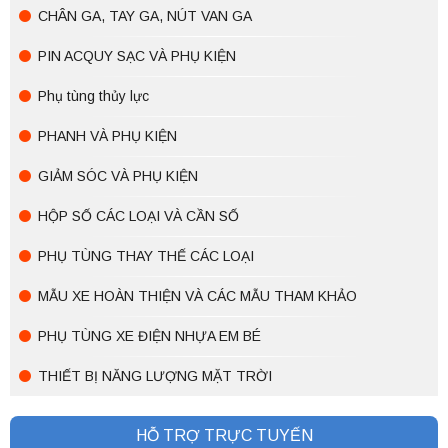
CHÂN GA, TAY GA, NÚT VAN GA
PIN ACQUY SẠC VÀ PHỤ KIỆN
Phụ tùng thủy lực
PHANH VÀ PHỤ KIỆN
GIẢM SÓC VÀ PHỤ KIỆN
HỘP SỐ CÁC LOẠI VÀ CẦN SỐ
PHỤ TÙNG THAY THẾ CÁC LOẠI
MẪU XE HOÀN THIỆN VÀ CÁC MẪU THAM KHẢO
PHỤ TÙNG XE ĐIỆN NHỰA EM BÉ
THIẾT BỊ NĂNG LƯỢNG MẶT TRỜI
HỖ TRỢ TRỰC TUYẾN