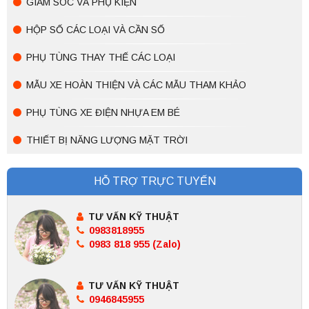
GIẢM SÓC VÀ PHỤ KIỆN
HỘP SỐ CÁC LOẠI VÀ CẦN SỐ
PHỤ TÙNG THAY THẾ CÁC LOẠI
MẪU XE HOÀN THIỆN VÀ CÁC MẪU THAM KHẢO
PHỤ TÙNG XE ĐIỆN NHỰA EM BÉ
THIẾT BỊ NĂNG LƯỢNG MẶT TRỜI
HỖ TRỢ TRỰC TUYẾN
TƯ VẤN KỸ THUẬT
0983818955
0983 818 955 (Zalo)
TƯ VẤN KỸ THUẬT
0946845955