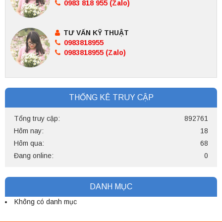
0983 818 955 (Zalo)
TƯ VẤN KỸ THUẬT
0983818955
0983818955 (Zalo)
THỐNG KÊ TRUY CẬP
Tổng truy cập:
892761
Hôm nay:
18
Hôm qua:
68
Đang online:
0
DANH MỤC
Không có danh mục