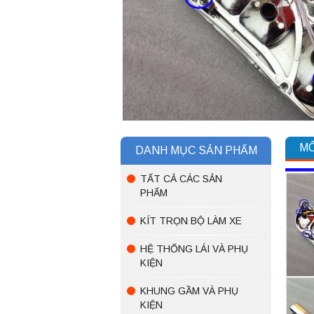
MÔ
DANH MỤC SẢN PHẨM
TẤT CẢ CÁC SẢN
PHẨM
KÍT TRỌN BỘ LÀM XE
HỆ THỐNG LÁI VÀ PHỤ
KIỆN
KHUNG GẦM VÀ PHỤ
KIỆN