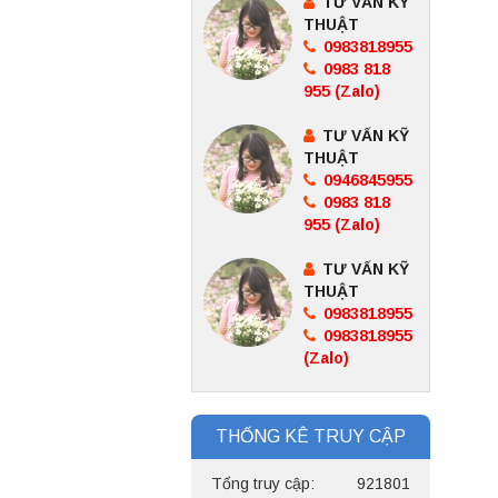
TƯ VẤN KỸ
THUẬT
0983818955
0983 818
955 (Zalo)
TƯ VẤN KỸ
THUẬT
0946845955
0983 818
955 (Zalo)
TƯ VẤN KỸ
THUẬT
0983818955
0983818955
(Zalo)
THỐNG KÊ TRUY CẬP
Tổng truy cập:
921801