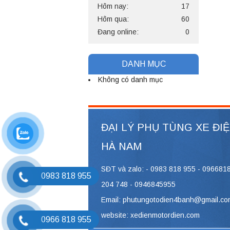
Hôm nay:
17
Hôm qua:
60
Đang online:
0
DANH MỤC
Không có danh mục
ĐẠI LÝ PHỤ TÙNG XE ĐI
HÀ NAM
SĐT và zalo: - 0983 818 955 - 096681
0983 818 955
204 748 - 0946845955
Email: phutungotodien4banh@gmail.co
website: xedienmotordien.com
0966 818 955