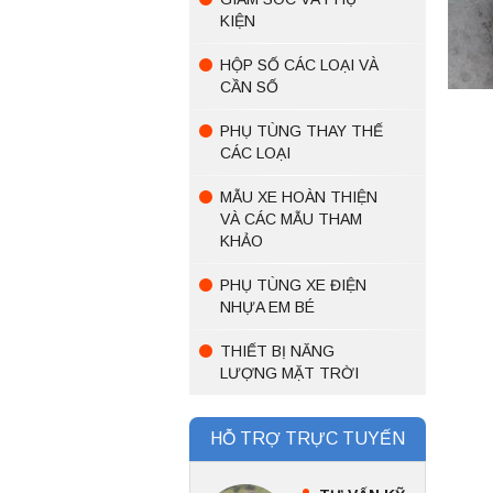
KIỆN
HỘP SỐ CÁC LOẠI VÀ
CẦN SỐ
PHỤ TÙNG THAY THẾ
CÁC LOẠI
MẪU XE HOÀN THIỆN
VÀ CÁC MẪU THAM
KHẢO
PHỤ TÙNG XE ĐIỆN
NHỰA EM BÉ
THIẾT BỊ NĂNG
LƯỢNG MẶT TRỜI
HỖ TRỢ TRỰC TUYẾN