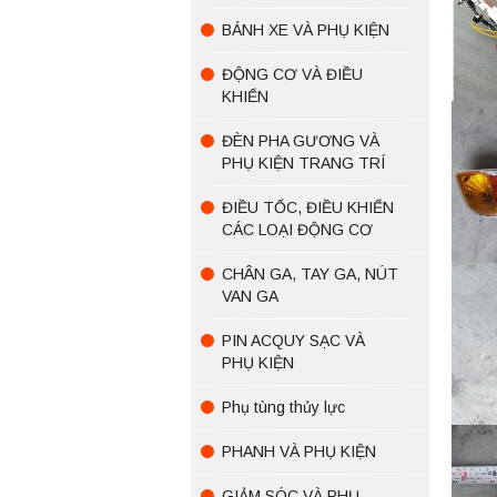
BÁNH XE VÀ PHỤ KIỆN
ĐỘNG CƠ VÀ ĐIỀU
KHIỂN
ĐÈN PHA GƯƠNG VÀ
PHỤ KIỆN TRANG TRÍ
ĐIỀU TỐC, ĐIỀU KHIỂN
CÁC LOẠI ĐỘNG CƠ
CHÂN GA, TAY GA, NÚT
VAN GA
PIN ACQUY SẠC VÀ
PHỤ KIỆN
Phụ tùng thủy lực
PHANH VÀ PHỤ KIỆN
GIẢM SÓC VÀ PHỤ