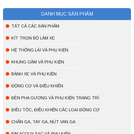
DANH MỤC SẢN PHẨM
TẤT CẢ CÁC SẢN PHẨM
KÍT TRỌN BỘ LÀM XE
HỆ THỐNG LÁI VÀ PHỤ KIỆN
KHUNG GẦM VÀ PHỤ KIỆN
BÁNH XE VÀ PHỤ KIỆN
ĐỘNG CƠ VÀ ĐIỀU KHIỂN
ĐÈN PHA GƯƠNG VÀ PHỤ KIỆN TRANG TRÍ
ĐIỀU TỐC, ĐIỀU KHIỂN CÁC LOẠI ĐỘNG CƠ
CHÂN GA, TAY GA, NÚT VAN GA
PIN ACQUY SẠC VÀ PHỤ KIỆN