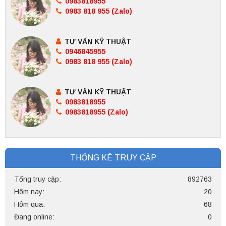
0983818955
0983 818 955 (Zalo)
TƯ VẤN KỸ THUẬT
0946845955
0983 818 955 (Zalo)
TƯ VẤN KỸ THUẬT
0983818955
0983818955 (Zalo)
THỐNG KÊ TRUY CẬP
Tổng truy cập:
892763
Hôm nay:
20
Hôm qua:
68
Đang online:
0