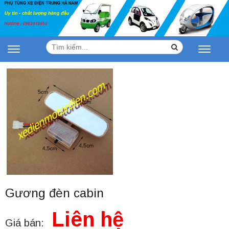
Tìm
Search
Toggle
Toggle
kiếm:
navigation
navigat
Gương đèn cabin
Liên hệ
Giá bán: