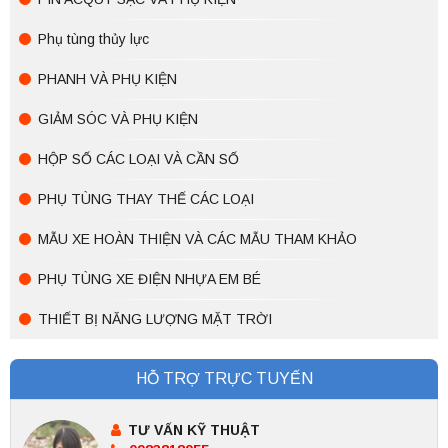
Phụ tùng thủy lực
PHANH VÀ PHỤ KIỆN
GIẢM SÓC VÀ PHỤ KIỆN
HỘP SỐ CÁC LOẠI VÀ CẦN SỐ
PHỤ TÙNG THAY THẾ CÁC LOẠI
MẪU XE HOÀN THIỆN VÀ CÁC MẪU THAM KHẢO
PHỤ TÙNG XE ĐIỆN NHỰA EM BÉ
THIẾT BỊ NĂNG LƯỢNG MẶT TRỜI
HỖ TRỢ TRỰC TUYẾN
TƯ VẤN KỸ THUẬT