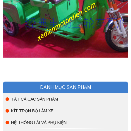
DANH MỤC SẢN PHẨM
TẤT CẢ CÁC SẢN PHẨM
KÍT TRỌN BỘ LÀM XE
HỆ THỐNG LÁI VÀ PHỤ KIỆN