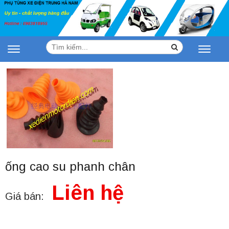
Tìm
Search
Toggle
Toggle
kiếm:
navigation
navigat
ống cao su phanh chân
Liên hệ
Giá bán: