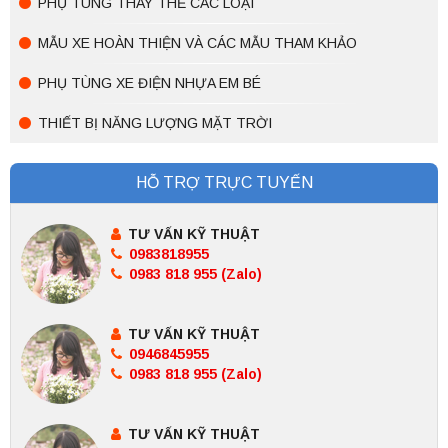
PHỤ TÙNG THAY THẾ CÁC LOẠI
MẪU XE HOÀN THIỆN VÀ CÁC MẪU THAM KHẢO
PHỤ TÙNG XE ĐIỆN NHỰA EM BÉ
THIẾT BỊ NĂNG LƯỢNG MẶT TRỜI
HỖ TRỢ TRỰC TUYẾN
TƯ VẤN KỸ THUẬT
0983818955
0983 818 955 (Zalo)
TƯ VẤN KỸ THUẬT
0946845955
0983 818 955 (Zalo)
TƯ VẤN KỸ THUẬT