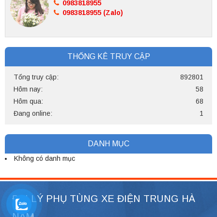
0983818955
0983818955 (Zalo)
THỐNG KÊ TRUY CẬP
Tổng truy cập:
892801
Hôm nay:
58
Hôm qua:
68
Đang online:
1
DANH MỤC
Không có danh mục
ĐẠI LÝ PHỤ TÙNG XE ĐIỆN TRUNG HÀ
NAM