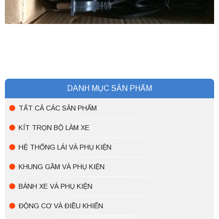
DANH MỤC SẢN PHẨM
TẤT CẢ CÁC SẢN PHẨM
KÍT TRỌN BỘ LÀM XE
HỆ THỐNG LÁI VÀ PHỤ KIỆN
KHUNG GẦM VÀ PHỤ KIỆN
BÁNH XE VÀ PHỤ KIỆN
ĐỘNG CƠ VÀ ĐIỀU KHIỂN