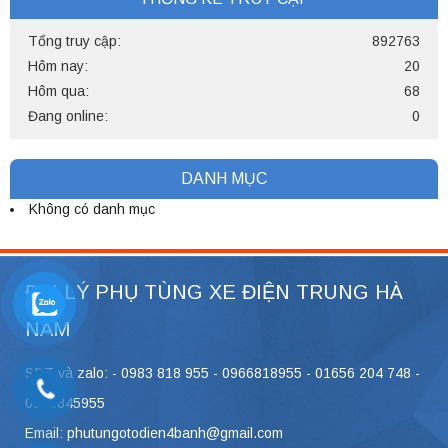
Tổng truy cập:
892763
Hôm nay:
20
Hôm qua:
68
Đang online:
0
DANH MỤC
Không có danh mục
ĐẠI LÝ PHỤ TÙNG XE ĐIỆN TRUNG HÀ
NAM
SĐT và zalo: - 0983 818 955 - 0966818955 - 01656 204 748 -
0946845955
Email: phutungotodien4banh@gmail.com