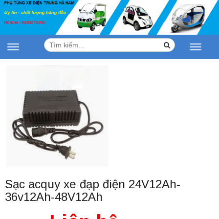
Tìm
Search
Toggle
Toggle
kiếm:
navigation
navigat
Sạc acquy xe đạp điện 24V12Ah-
36v12Ah-48V12Ah