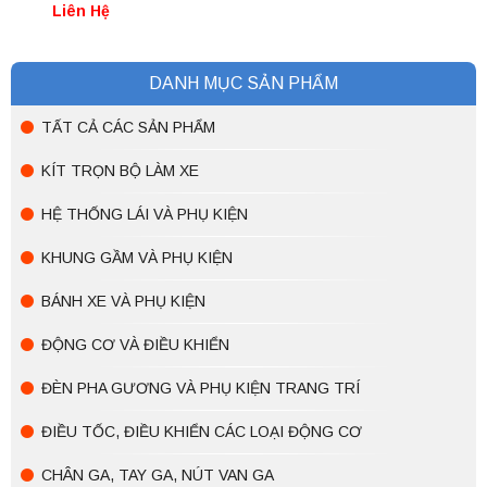
nhan 12V
Liên Hệ
DANH MỤC SẢN PHẨM
TẤT CẢ CÁC SẢN PHẨM
KÍT TRỌN BỘ LÀM XE
HỆ THỐNG LÁI VÀ PHỤ KIỆN
KHUNG GẦM VÀ PHỤ KIỆN
BÁNH XE VÀ PHỤ KIỆN
ĐỘNG CƠ VÀ ĐIỀU KHIỂN
ĐÈN PHA GƯƠNG VÀ PHỤ KIỆN TRANG TRÍ
ĐIỀU TỐC, ĐIỀU KHIỂN CÁC LOẠI ĐỘNG CƠ
CHÂN GA, TAY GA, NÚT VAN GA