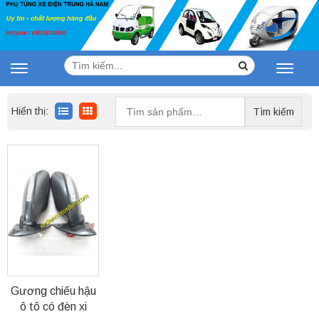
Tìm
Search
Toggle
Toggle
kiếm:
navigation
navigat
Tìm
Hiển thị:
Tìm kiếm
kiếm:
Gương chiếu hậu
ô tô có đèn xi