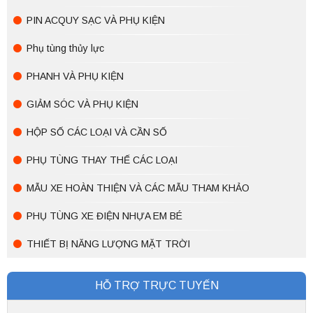
PIN ACQUY SẠC VÀ PHỤ KIỆN
Phụ tùng thủy lực
PHANH VÀ PHỤ KIỆN
GIẢM SÓC VÀ PHỤ KIỆN
HỘP SỐ CÁC LOẠI VÀ CẦN SỐ
PHỤ TÙNG THAY THẾ CÁC LOẠI
MẪU XE HOÀN THIỆN VÀ CÁC MẪU THAM KHẢO
PHỤ TÙNG XE ĐIỆN NHỰA EM BÉ
THIẾT BỊ NĂNG LƯỢNG MẶT TRỜI
HỖ TRỢ TRỰC TUYẾN