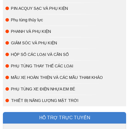
PIN ACQUY SẠC VÀ PHỤ KIỆN
Phụ tùng thủy lực
PHANH VÀ PHỤ KIỆN
GIẢM SÓC VÀ PHỤ KIỆN
HỘP SỐ CÁC LOẠI VÀ CẦN SỐ
PHỤ TÙNG THAY THẾ CÁC LOẠI
MẪU XE HOÀN THIỆN VÀ CÁC MẪU THAM KHẢO
PHỤ TÙNG XE ĐIỆN NHỰA EM BÉ
THIẾT BỊ NĂNG LƯỢNG MẶT TRỜI
HỖ TRỢ TRỰC TUYẾN