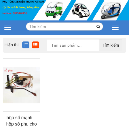
Tìm
Search
Toggle
Toggle
kiếm:
navigation
navigat
Tìm
Hiển thị:
Tìm kiếm
kiếm:
hộp số mạnh –
hộp số phụ cho