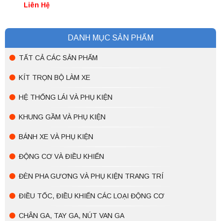
cầu các đăng –
Liên Hệ
máy xăng
DANH MỤC SẢN PHẨM
TẤT CẢ CÁC SẢN PHẨM
KÍT TRỌN BỘ LÀM XE
HỆ THỐNG LÁI VÀ PHỤ KIỆN
KHUNG GẦM VÀ PHỤ KIỆN
BÁNH XE VÀ PHỤ KIỆN
ĐỘNG CƠ VÀ ĐIỀU KHIỂN
ĐÈN PHA GƯƠNG VÀ PHỤ KIỆN TRANG TRÍ
ĐIỀU TỐC, ĐIỀU KHIỂN CÁC LOẠI ĐỘNG CƠ
CHÂN GA, TAY GA, NÚT VAN GA